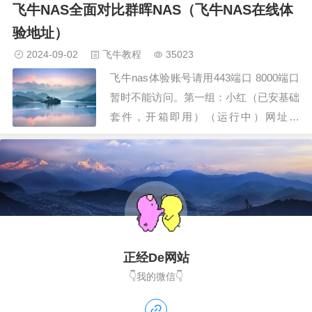
飞牛NAS全面对比群晖NAS（飞牛NAS在线体
有很长的路要走。先介绍两家公司，来了
解两家公司的实力&文化和状况。群晖创
验地址）
建于2000年，至今24年，已经发布多达
2024-09-02
飞牛教程
35023
327个版本。多达445款硬件产品…
飞牛nas体验账号请用443端口 8000端口
暂时不能访问。第一组：小红（已安基础
套件，开箱即用）（运行中）网址：
https://fnos.net/xiaohong1 账号：
xiaohong1 密码：xiaohong1网址：
https://xiaohong1.fnos.net…
正经De网站
👇我的微信👇