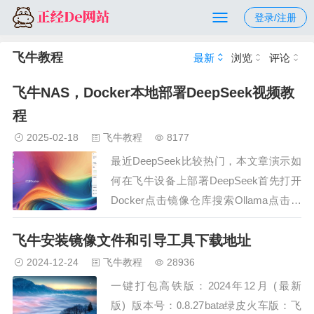
登录/注册
飞牛教程
最新
浏览
评论
飞牛NAS，Docker本地部署DeepSeek视频教
程
2025-02-18
飞牛教程
8177
最近DeepSeek比较热门，本文章演示如
何在飞牛设备上部署DeepSeek首先打开
Docker点击镜像仓库搜索Ollama点击下
载确定点击本地镜像，查看下载进度大家
飞牛安装镜像文件和引导工具下载地址
下载的时候都会显示失败我们点击镜像仓
库，再点击右上角仓库设置点击左上角添
2024-12-24
飞牛教程
28936
加仓库名称随便取一个，URL填写
一键打包高铁版：2024年12月 (最新
https://docke…
版) 版本号：0.8.27bata绿皮火车版：飞