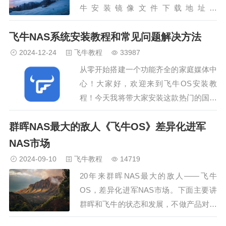
牛安装镜像文件下载地址：
https://www.fnnas.com/ 引导
飞牛NAS系统安装教程和常见问题解决方法
工具下载地址：
https://help.fnnas.com/articles/fnosV1/st
2024-12-24
飞牛教程
33987
…
从零开始搭建一个功能齐全的家庭媒体中
心！大家好，欢迎来到飞牛OS安装教
程！今天我将带大家安装这款热门的国产
NAS系统——飞牛OS，它拥有正版免
群晖NAS最大的敌人《飞牛OS》差异化进军
费、硬件兼容性强等特点，特别适合家庭
用户和NAS新手。本教程将详细演示安装
NAS市场
过程，并提供常见问题解决方案，让您的
2024-09-10
飞牛教程
14719
飞牛NAS之旅更加顺利！安装所用到的工
20年来群晖NAS最大的敌人——飞牛
具和链接，…
OS，差异化进军NAS市场。下面主要讲
群晖和飞牛的状态和发展，不做产品对比
和介绍。毕竟飞牛才刚刚发布测试版本还