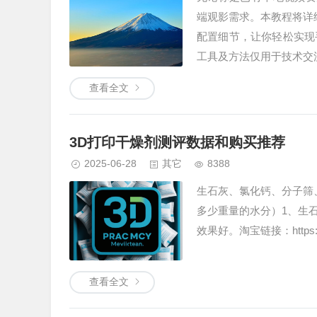
端观影需求。本教程将详细
配置细节，让你轻松实现
工具及方法仅用于技术交
查看全文
3D打印干燥剂测评数据和购买推荐
2025-06-28
其它
8388
生石灰、氯化钙、分子筛
多少重量的水分）1、生
效果好。淘宝链接：https://s
查看全文