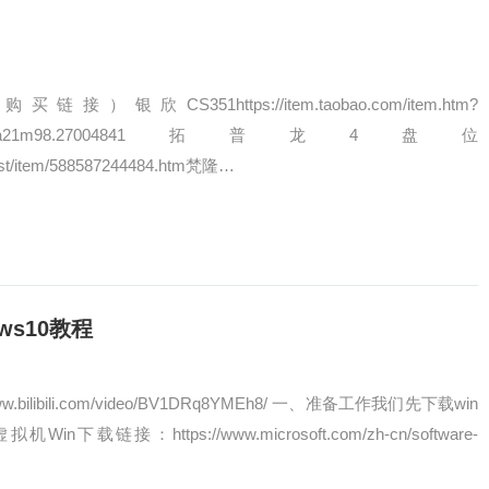
欣CS351https://item.taobao.com/item.htm?
9315&spm=a21m98.27004841拓普龙4盘位
/list/item/588587244484.htm梵隆…
ws10教程
.bilibili.com/video/BV1DRq8YMEh8/ 一、准备工作我们先下载win
Win下载链接：https://www.microsoft.com/zh-cn/software-