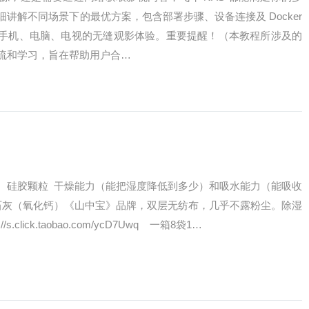
讲解不同场景下的最优方案，包含部署步骤、设备连接及 Docker
手机、电脑、电视的无缝观影体验。重要提醒！（本教程所涉及的
流和学习，旨在帮助用户合…
、硅胶颗粒 干燥能力（能把湿度降低到多少）和吸水能力（能吸收
石灰（氧化钙）《山中宝》品牌，双层无纺布，几乎不露粉尘。除湿
.click.taobao.com/ycD7Uwq 一箱8袋1…