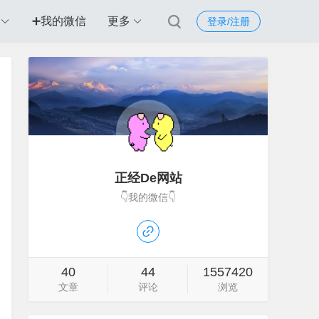
➕我的微信
更多
登录/注册
正经De网站
👇我的微信👇
40
44
1557420
文章
评论
浏览