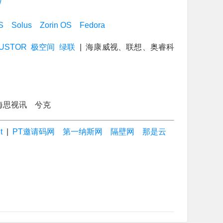
/
S
Solus
Zorin OS
Fedora
USTOR
极空间
绿联
| 海康威视、联想、奥睿科
机：海思视讯 兮克
t
|
PT邀请码网
第一纳斯网
隔壁网
那是云