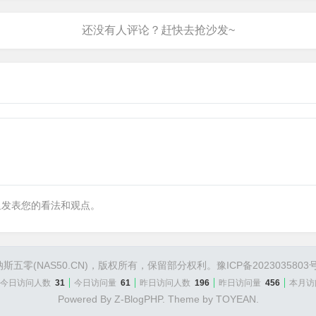
里发表您的看法和观点。
斯五零(NAS50.CN)，版权所有，保留部分权利。
豫ICP备2023035803号
今日访问人数
31
今日访问量
61
昨日访问人数
196
昨日访问量
456
本月访
Powered By
Z-BlogPHP
. Theme by
TOYEAN
.