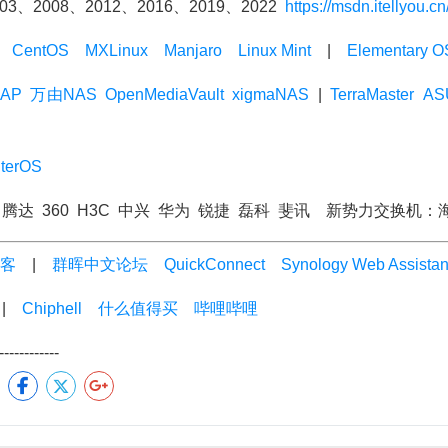
2003、2008、2012、2016、2019、2022
https://msdn.itellyou.cn
|
CentOS
MXLinux
Manjaro
Linux Mint
|
Elementary O
AP
万由NAS
OpenMediaVault
xigmaNAS
|
TerraMaster
AS
terOS
 红米 腾达 360 H3C 中兴 华为 锐捷 磊科 斐讯 新势力交换
博客
|
群晖中文论坛
QuickConnect
Synology Web Assistan
|
Chiphell
什么值得买
哔哩哔哩
---------